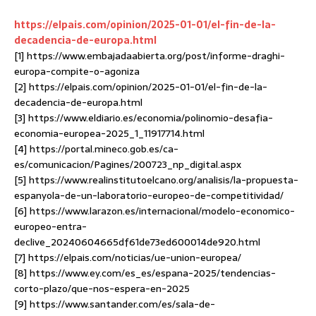
https://elpais.com/opinion/2025-01-01/el-fin-de-la-
decadencia-de-europa.html
[1] https://www.embajadaabierta.org/post/informe-draghi-
europa-compite-o-agoniza
[2] https://elpais.com/opinion/2025-01-01/el-fin-de-la-
decadencia-de-europa.html
[3] https://www.eldiario.es/economia/polinomio-desafia-
economia-europea-2025_1_11917714.html
[4] https://portal.mineco.gob.es/ca-
es/comunicacion/Pagines/200723_np_digital.aspx
[5] https://www.realinstitutoelcano.org/analisis/la-propuesta-
espanyola-de-un-laboratorio-europeo-de-competitividad/
[6] https://www.larazon.es/internacional/modelo-economico-
europeo-entra-
declive_20240604665df61de73ed600014de920.html
[7] https://elpais.com/noticias/ue-union-europea/
[8] https://www.ey.com/es_es/espana-2025/tendencias-
corto-plazo/que-nos-espera-en-2025
[9] https://www.santander.com/es/sala-de-