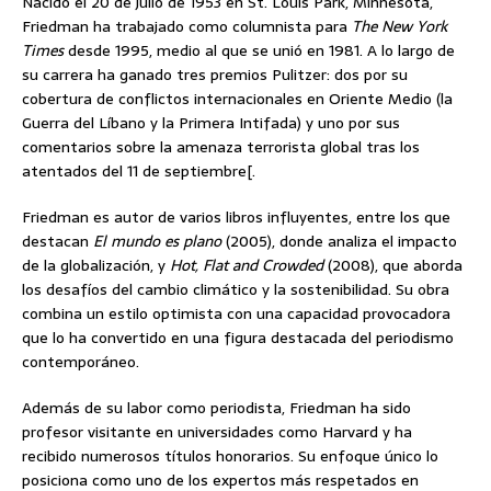
Nacido el 20 de julio de 1953 en St. Louis Park, Minnesota,
Friedman ha trabajado como columnista para
The New York
Times
desde 1995, medio al que se unió en 1981. A lo largo de
su carrera ha ganado tres premios Pulitzer: dos por su
cobertura de conflictos internacionales en Oriente Medio (la
Guerra del Líbano y la Primera Intifada) y uno por sus
comentarios sobre la amenaza terrorista global tras los
atentados del 11 de septiembre[.
Friedman es autor de varios libros influyentes, entre los que
destacan
El mundo es plano
(2005), donde analiza el impacto
de la globalización, y
Hot, Flat and Crowded
(2008), que aborda
los desafíos del cambio climático y la sostenibilidad. Su obra
combina un estilo optimista con una capacidad provocadora
que lo ha convertido en una figura destacada del periodismo
contemporáneo.
Además de su labor como periodista, Friedman ha sido
profesor visitante en universidades como Harvard y ha
recibido numerosos títulos honorarios. Su enfoque único lo
posiciona como uno de los expertos más respetados en